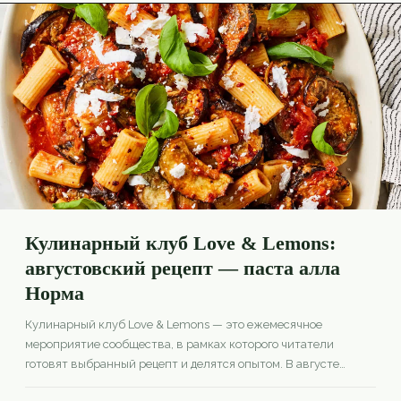
Кулинарный клуб Love & Lemons:
августовский рецепт — паста алла
Норма
Кулинарный клуб Love & Lemons — это ежемесячное
мероприятие сообщества, в рамках которого читатели
готовят выбранный рецепт и делятся опытом. В августе
главным рецептом стала паста алла Норма, а один