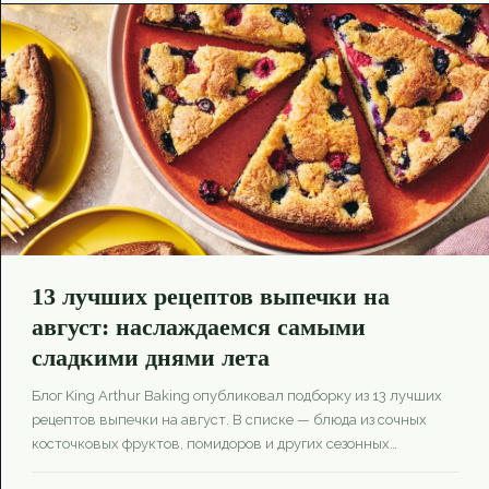
13 лучших рецептов выпечки на
август: наслаждаемся самыми
сладкими днями лета
Блог King Arthur Baking опубликовал подборку из 13 лучших
рецептов выпечки на август. В списке — блюда из сочных
косточковых фруктов, помидоров и других сезонных
продуктов, включая шоколадный пирог из кабачков и десерт