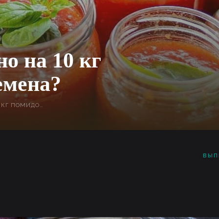
о на 10 кг
емена?
ПРИ ПРИГОТОВЛЕНИИ МЕНЕМЕНА ИЗ 10 КГ ПОМИДОРОВ ИДЕАЛЬНОЕ КОЛИЧЕСТВО ПЕРЦА СОСТАВЛЯЕТ ПРИМЕРНО 2,5–3 КГ. ТАКАЯ ПРОПОРЦИЯ СОХРАНЯЕТ ЕСТЕСТВЕННЫЙ ВКУС ПОМИДОРОВ, ПОЗВОЛЯЯ АРОМАТУ ПЕРЦА ОЩУЩАТЬСЯ СБАЛАНСИРОВАННО. ВЫБОР ПЕРЦА — СИВРИ, ЧАРЛИСТОН ИЛИ ОСТРЫЙ — НАПРЯМУЮ ВЛИЯЕТ НА ВКУС БЛЮДА. ПРИ ЗАГОТОВКЕ МЕНЕМЕНА НА ЗИМУ НА 10 КГ ПОМИДОРОВ ОБЫЧНО ДОБАВЛЯЮТ 3 КГ ПЕРЦА ДЛЯ ПОЛУЧЕНИЯ НАСЫЩЕННОГО И СБАЛАНСИРОВАННОГО ВКУСА.
ВЫП