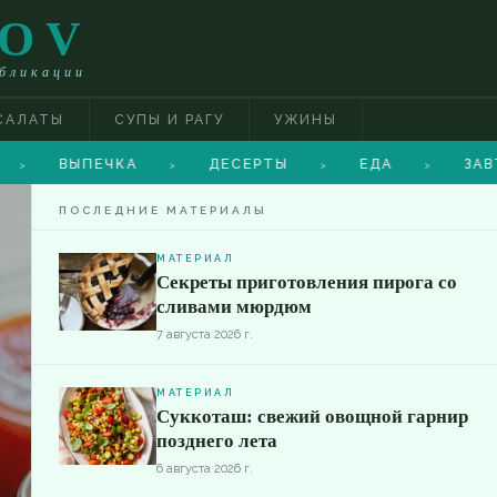
TOV
убликации
САЛАТЫ
СУПЫ И РАГУ
УЖИНЫ
ВЫПЕЧКА
ДЕСЕРТЫ
ЕДА
ЗАВТРА
>
>
>
ПОСЛЕДНИЕ МАТЕРИАЛЫ
МАТЕРИАЛ
Секреты приготовления пирога со
сливами мюрдюм
7 августа 2026 г.
МАТЕРИАЛ
Суккоташ: свежий овощной гарнир
позднего лета
6 августа 2026 г.