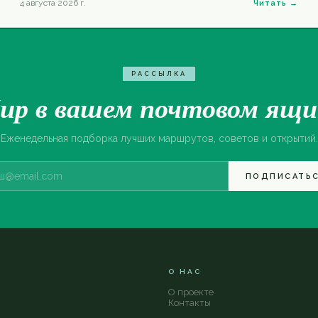
победитель получит подарочную карту Whole Foods на 100
4 августа 2026 г.
Читать →
долларов.
РАССЫЛКА
ир в вашем почтовом ящи
Еженедельная подборка лучших маршрутов, советов и открытий.
ПОДПИСАТЬ
О НАС
О проекте
Контакты