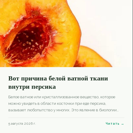
Вот причина белой ватной ткани
внутри персика
Белое ватное или кристаллизованное вещество, которое
можно увидеть в области косточки при еде персика,
вызывает любопытство у многих. Это явление в биологии
плодов называется «расщеплённая косточка» и возникает из-
за разделения косточки на две части в период быстрого роста
5 августа 2026 г.
Читать →
персика.