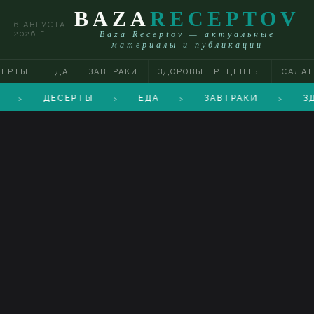
BAZA
RECEPTOV
6 АВГУСТА
2026 Г.
Baza Receptov — актуальные
материалы и публикации
СЕРТЫ
ЕДА
ЗАВТРАКИ
ЗДОРОВЫЕ РЕЦЕПТЫ
САЛА
ДЕСЕРТЫ
ЕДА
ЗАВТРАКИ
З
>
>
>
>