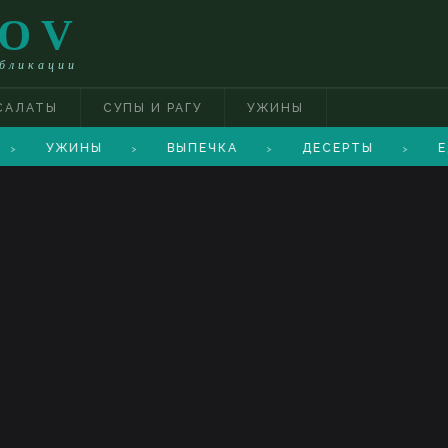
TOV
убликации
САЛАТЫ
СУПЫ И РАГУ
УЖИНЫ
УЖИНЫ
ВЫПЕЧКА
ДЕСЕРТЫ
Е
>
>
>
>