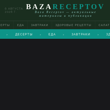
BAZA
RECEPTOV
6 АВГУСТА
2026 Г.
Baza Receptov — актуальные
материалы и публикации
СЕРТЫ
ЕДА
ЗАВТРАКИ
ЗДОРОВЫЕ РЕЦЕПТЫ
САЛА
ДЕСЕРТЫ
ЕДА
ЗАВТРАКИ
З
>
>
>
>