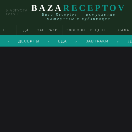
BAZA
RECEPTOV
8 АВГУСТА
2026 Г.
Baza Receptov — актуальные
материалы и публикации
СЕРТЫ
ЕДА
ЗАВТРАКИ
ЗДОРОВЫЕ РЕЦЕПТЫ
САЛА
ДЕСЕРТЫ
ЕДА
ЗАВТРАКИ
З
>
>
>
>