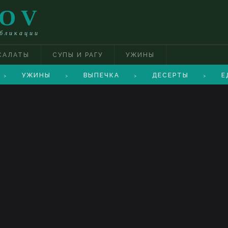
TOV
убликации
САЛАТЫ
СУПЫ И РАГУ
УЖИНЫ
УЖИНЫ
ВЫПЕЧКА
ДЕСЕРТЫ
Е
>
>
>
>