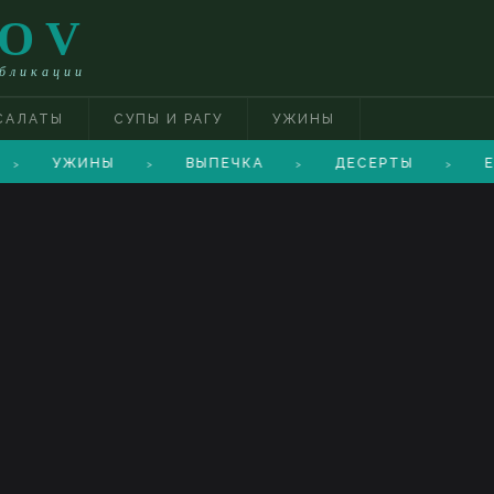
TOV
убликации
САЛАТЫ
СУПЫ И РАГУ
УЖИНЫ
УЖИНЫ
ВЫПЕЧКА
ДЕСЕРТЫ
Е
>
>
>
>