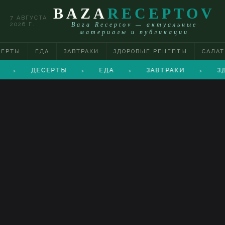
BAZA
RECEPTOV
7 АВГУСТА
2026 Г.
Baza Receptov — актуальные
материалы и публикации
СЕРТЫ
ЕДА
ЗАВТРАКИ
ЗДОРОВЫЕ РЕЦЕПТЫ
САЛА
ДЕСЕРТЫ
ЕДА
ЗАВТРАКИ
З
>
>
>
>