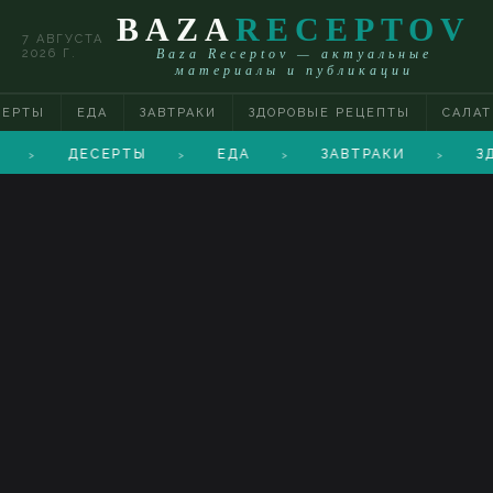
BAZA
RECEPTOV
7 АВГУСТА
2026 Г.
Baza Receptov — актуальные
материалы и публикации
СЕРТЫ
ЕДА
ЗАВТРАКИ
ЗДОРОВЫЕ РЕЦЕПТЫ
САЛА
ДЕСЕРТЫ
ЕДА
ЗАВТРАКИ
З
>
>
>
>