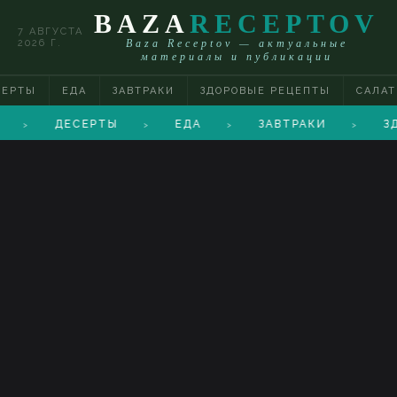
BAZA
RECEPTOV
7 АВГУСТА
2026 Г.
Baza Receptov — актуальные
материалы и публикации
СЕРТЫ
ЕДА
ЗАВТРАКИ
ЗДОРОВЫЕ РЕЦЕПТЫ
САЛА
ДЕСЕРТЫ
ЕДА
ЗАВТРАКИ
З
>
>
>
>