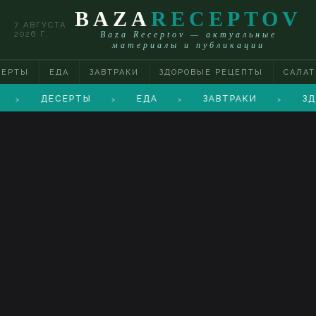
BAZA
RECEPTOV
7 АВГУСТА
2026 Г.
Baza Receptov — актуальные
материалы и публикации
СЕРТЫ
ЕДА
ЗАВТРАКИ
ЗДОРОВЫЕ РЕЦЕПТЫ
САЛА
ДЕСЕРТЫ
ЕДА
ЗАВТРАКИ
ЗД
>
>
>
>