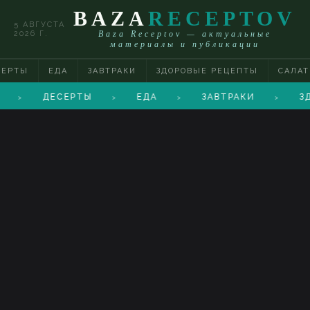
BAZA
RECEPTOV
5 АВГУСТА
2026 Г.
Baza Receptov — актуальные
материалы и публикации
СЕРТЫ
ЕДА
ЗАВТРАКИ
ЗДОРОВЫЕ РЕЦЕПТЫ
САЛА
ДЕСЕРТЫ
ЕДА
ЗАВТРАКИ
З
>
>
>
>