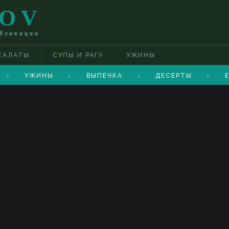
TOV
убликации
САЛАТЫ
СУПЫ И РАГУ
УЖИНЫ
УЖИНЫ
ВЫПЕЧКА
ДЕСЕРТЫ
Е
>
>
>
>