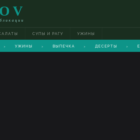
TOV
убликации
САЛАТЫ
СУПЫ И РАГУ
УЖИНЫ
УЖИНЫ
ВЫПЕЧКА
ДЕСЕРТЫ
Е
>
>
>
>