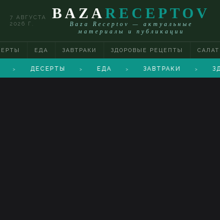
BAZA
RECEPTOV
7 АВГУСТА
2026 Г.
Baza Receptov — актуальные
материалы и публикации
СЕРТЫ
ЕДА
ЗАВТРАКИ
ЗДОРОВЫЕ РЕЦЕПТЫ
САЛА
ДЕСЕРТЫ
ЕДА
ЗАВТРАКИ
З
>
>
>
>