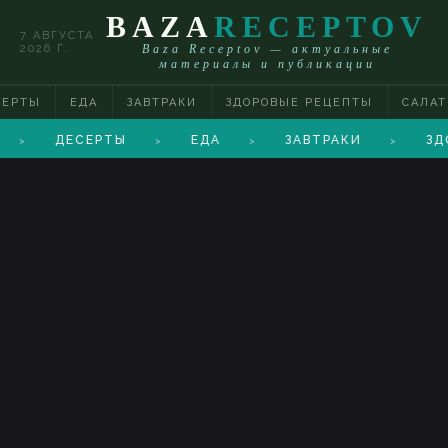
BAZA
RECEPTOV
7 АВГУСТА
2026 Г.
Baza Receptov — актуальные
материалы и публикации
СЕРТЫ
ЕДА
ЗАВТРАКИ
ЗДОРОВЫЕ РЕЦЕПТЫ
САЛА
ДЕСЕРТЫ
ЕДА
ЗАВТРАКИ
ЗД
>
>
>
>