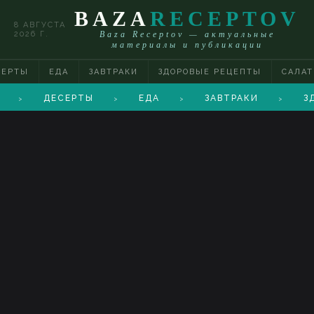
BAZA
RECEPTOV
8 АВГУСТА
2026 Г.
Baza Receptov — актуальные
материалы и публикации
СЕРТЫ
ЕДА
ЗАВТРАКИ
ЗДОРОВЫЕ РЕЦЕПТЫ
САЛА
ДЕСЕРТЫ
ЕДА
ЗАВТРАКИ
З
>
>
>
>