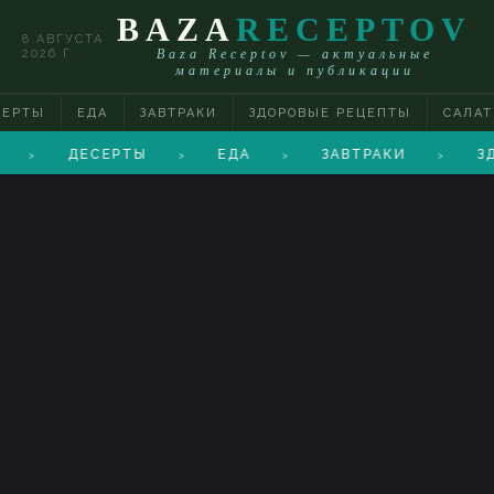
BAZA
RECEPTOV
8 АВГУСТА
2026 Г.
Baza Receptov — актуальные
материалы и публикации
СЕРТЫ
ЕДА
ЗАВТРАКИ
ЗДОРОВЫЕ РЕЦЕПТЫ
САЛА
ДЕСЕРТЫ
ЕДА
ЗАВТРАКИ
З
>
>
>
>