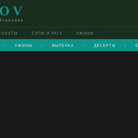
TOV
убликации
САЛАТЫ
СУПЫ И РАГУ
УЖИНЫ
УЖИНЫ
ВЫПЕЧКА
ДЕСЕРТЫ
Е
>
>
>
>