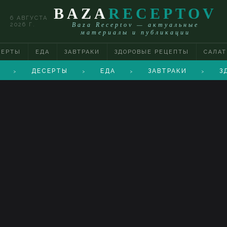
BAZA
RECEPTOV
6 АВГУСТА
2026 Г.
Baza Receptov — актуальные
материалы и публикации
СЕРТЫ
ЕДА
ЗАВТРАКИ
ЗДОРОВЫЕ РЕЦЕПТЫ
САЛА
ДЕСЕРТЫ
ЕДА
ЗАВТРАКИ
З
>
>
>
>